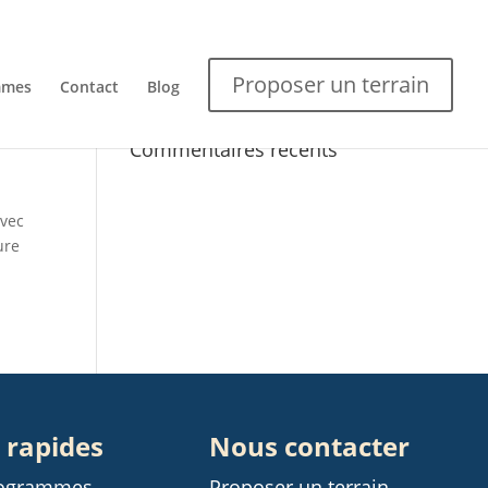
Proposer un terrain
mmes
Contact
Blog
Commentaires récents
avec
ure
 rapides
Nous contacter
rogrammes
Proposer un terrain