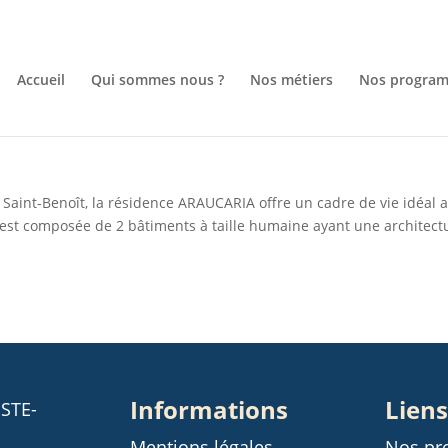
Accueil
Qui sommes nous ?
Nos métiers
Nos progra
e Saint-Benoît, la résidence ARAUCARIA offre un cadre de vie idéal 
e est composée de 2 bâtiments à taille humaine ayant une architect
Informations
Liens
 STE-
Mentions légales
Nos p